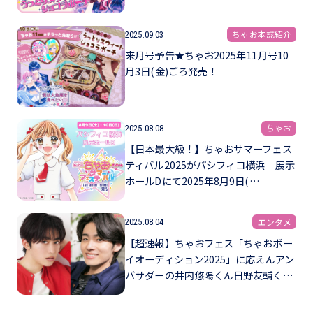
ちゃお本誌紹介
2025.09.03
来月号予告★ちゃお2025年11月号10
月3日(金)ごろ発売！
ちゃお
2025.08.08
【日本最大級！】ちゃおサマーフェス
ティバル2025がパシフィコ横浜 展示
ホールDにて2025年8月9日(…
エンタメ
2025.08.04
【超速報】ちゃおフェス「ちゃおボー
イオーディション2025」に応えんアン
バサダーの井内悠陽くん日野友輔く…