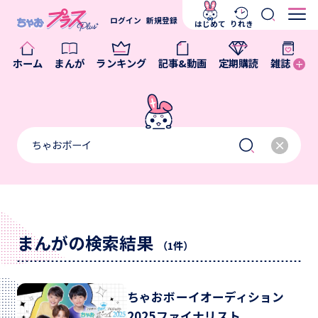
ログイン
新規登録
はじめて
りれき
ホーム
まんが
ランキング
記事&動画
定期購読
雑誌
まんがの検索結果
（1件）
ちゃおボーイオーディション
2025ファイナリスト