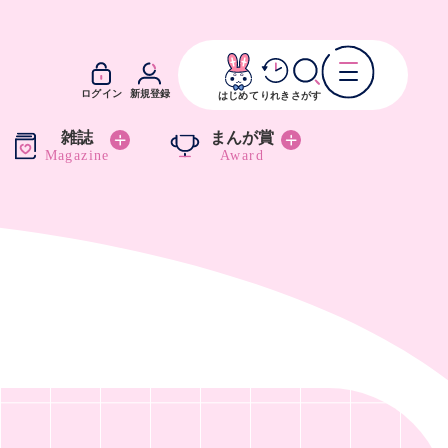
ログイン
新規登録
はじめて
りれき
さがす
雑誌
まんが賞