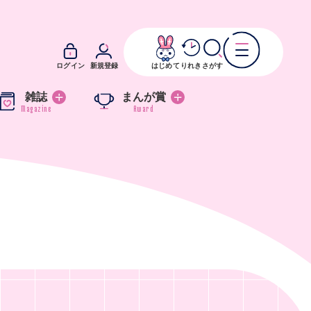
ログイン
新規登録
はじめて
りれき
さがす
雑誌
まんが賞