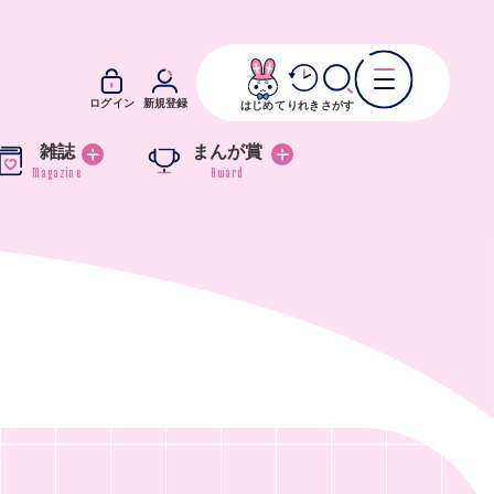
ログイン
新規登録
はじめて
りれき
さがす
雑誌
まんが賞