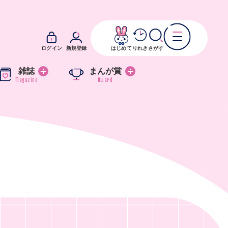
ログイン
新規登録
はじめて
りれき
さがす
雑誌
まんが賞