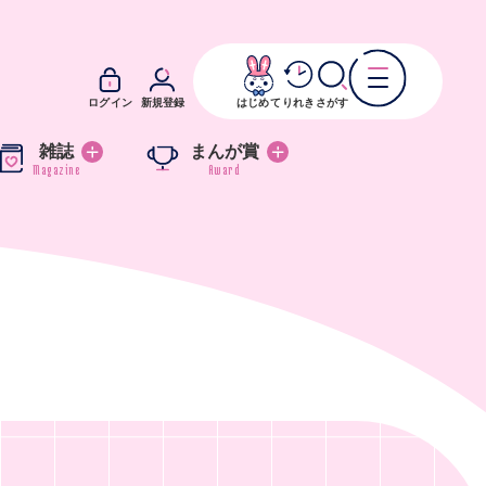
ログイン
新規登録
はじめて
りれき
さがす
雑誌
まんが賞