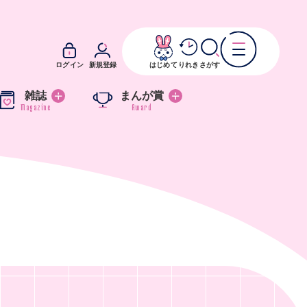
ログイン
新規登録
はじめて
りれき
さがす
雑誌
まんが賞