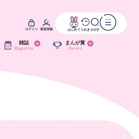
ログイン
新規登録
はじめて
りれき
さがす
雑誌
まんが賞